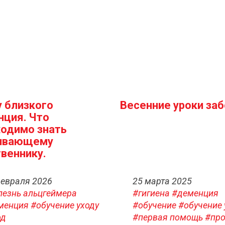
у близкого
Весенние уроки за
нция. Что
одимо знать
ивающему
веннику.
февраля 2026
25 марта 2025
лезнь альцгеймера
#гигиена
#деменция
менция
#обучение уходу
#обучение
#обучение 
од
#первая помощь
#пр