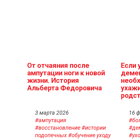
От отчаяния после
Если 
ампутации ноги к новой
деме
жизни. История
необх
Альберта Федоровича
ухаж
родст
3 марта 2026
16 
#ампутация
#бо
#восстановление
#истории
#де
подопечных
#обучение уходу
#ух