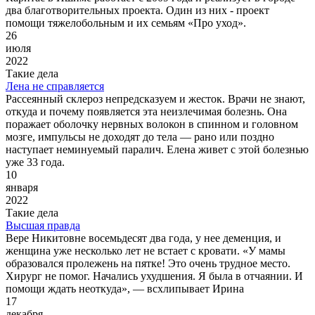
два благотворительных проекта. Один из них - проект
помощи тяжелобольным и их семьям «Про уход».
26
июля
2022
Такие дела
Лена не справляется
Рассеянный склероз непредсказуем и жесток. Врачи не знают,
откуда и почему появляется эта неизлечимая болезнь. Она
поражает оболочку нервных волокон в спинном и головном
мозге, импульсы не доходят до тела — рано или поздно
наступает неминуемый паралич. Елена живет с этой болезнью
уже 33 года.
10
января
2022
Такие дела
Высшая правда
Вере Никитовне восемьдесят два года, у нее деменция, и
женщина уже несколько лет не встает с кровати. «У мамы
образовался пролежень на пятке! Это очень трудное место.
Хирург не помог. Начались ухудшения. Я была в отчаянии. И
помощи ждать неоткуда», — всхлипывает Ирина
17
декабря