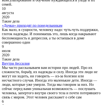
Консультирование и обучение нуждающихся в уходе и их
семей.
10
августа
2020
Такие дела
«Дочки» приходят по понедельникам
Как мало, в сущности, человеку надо: чуть-чуть поддержки,
глоток надежды. И понимаешь это, лишь когда накрывают
беспомощность и депрессия, а ты остаешься в доме
совершенно один
9
июля
2020
Такие дела
Внутри бессилия
Мы часто рассказываем вам истории про людей. Про их
сложности, борьбу, их надежды и силу. Иногда эти люди не
могут ни ходить, ни говорить — из-за болезни или
несчастного случая. Иногда это маленькие дети. Иногда —
люди, которые уже умерли. Тогда мы говорим за них. Но
сейчас перед вами уникальная возможность — послушать
человека, запертого внутри своего тела и почти потерявшего
связь с миром. Этот человек расскажет о себе сам
6