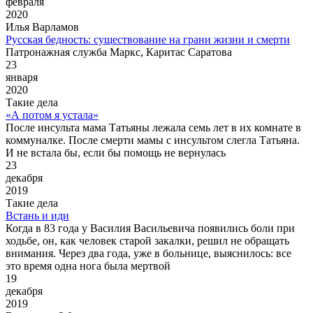
февраля
2020
Илья Варламов
Русская бедность: существование на грани жизни и смерти
Патронажная служба Маркс, Каритас Саратова
23
января
2020
Такие дела
«А потом я устала»
После инсульта мама Татьяны лежала семь лет в их комнате в
коммуналке. После смерти мамы с инсультом слегла Татьяна.
И не встала бы, если бы помощь не вернулась
23
декабря
2019
Такие дела
Встань и иди
Когда в 83 года у Василия Васильевича появились боли при
ходьбе, он, как человек старой закалки, решил не обращать
внимания. Через два года, уже в больнице, выяснилось: все
это время одна нога была мертвой
19
декабря
2019