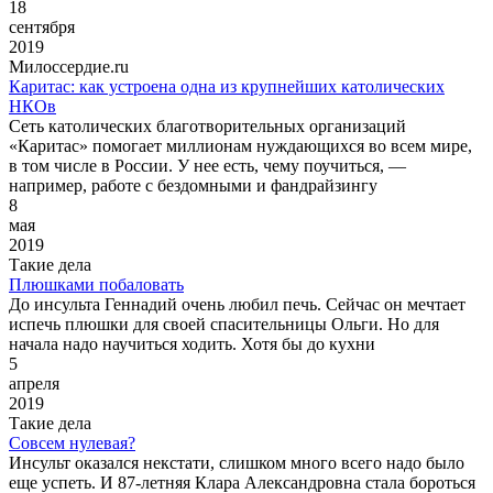
18
сентября
2019
Милоссердие.ru
Каритас: как устроена одна из крупнейших католических
НКОв
Сеть католических благотворительных организаций
«Каритас» помогает миллионам нуждающихся во всем мире,
в том числе в России. У нее есть, чему поучиться, —
например, работе с бездомными и фандрайзингу
8
мая
2019
Такие дела
Плюшками побаловать
До инсульта Геннадий очень любил печь. Сейчас он мечтает
испечь плюшки для своей спасительницы Ольги. Но для
начала надо научиться ходить. Хотя бы до кухни
5
апреля
2019
Такие дела
Совсем нулевая?
Инсульт оказался некстати, слишком много всего надо было
еще успеть. И 87-летняя Клара Александровна стала бороться