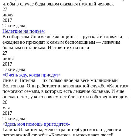
чтобы в случае беды рядом оказался нужный человек
27
июля
2017
Такие дела
Нелегкие на подъем
В сибирском Ишиме две женщины — русская и словачка —
ежедневно приходят к самым беспомощным — лежачим
больным и старикам. И ставят их на ноги
27
июня
2017
Такие дела
«Очень жду, когда приедут»
Инна и Татьяна — их только двое на весь миллионный
Волгоград. Они работают в патронажной службе «Каритас»,
помогают семьям, в которых есть лежачие больные. И еще
опекают тех, у кого совсем нет близких и собственного дома
26
мая
2017
Такие дела
«Здесь моя помощь пригодится»
Галина Ильинична, медсестра петербургского отделения
патронажной службы «Каритас», вытаскивает людей