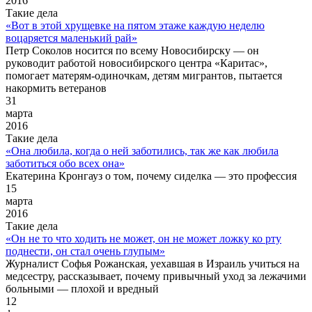
2016
Такие дела
«Вот в этой хрущевке на пятом этаже каждую неделю
воцаряется маленький рай»
Петр Соколов носится по всему Новосибирску — он
руководит работой новосибирского центра «Каритас»,
помогает матерям-одиночкам, детям мигрантов, пытается
накормить ветеранов
31
марта
2016
Такие дела
«Она любила, когда о ней заботились, так же как любила
заботиться обо всех она»
Екатерина Кронгауз о том, почему сиделка — это профессия
15
марта
2016
Такие дела
«Он не то что ходить не может, он не может ложку ко рту
поднести, он стал очень глупым»
Журналист Софья Рожанская, уехавшая в Израиль учиться на
медсестру, рассказывает, почему привычный уход за лежачими
больными — плохой и вредный
12