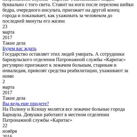
буквально с того света. Ставит на ноги после перелома шейки
бедра, очередного инсульта, приезжает на другой конец
города и показывает, как ухаживать за человеком до
последней минуты его жизни
23
марта
2017
Такие дела
Будем вас ждать
Государство оставляет этих людей умирать. А сотрудники
барнаульского отделения Патронажной службы «Каритас»
регулярно приезжают к лежачим больным, старикам и
инвалидам, привозят средства реабилитации, ухаживают за
ними
2
марта
2017
Такие дела
Вы ведь еще придете?
На Полину и Ксюшу молятся все лежачие больные города
Барнаула. Девушки работают в местном отделении
Патронажной службы «Каритас»
22
ноября
2016