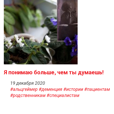
Я понимаю больше, чем ты думаешь!
19 декабря 2020
#альцгеймер
#деменция
#истории
#пациентам
#родственникам
#специалистам